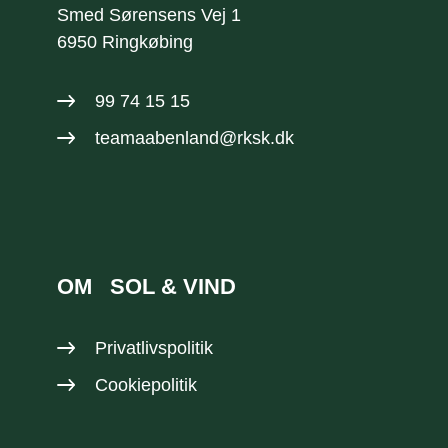
​Smed Sørensens Vej 1
6950 Ringkøbing
99 74 15 15​
teamaabenland@rksk.dk
OM
SOL & VIND
Privatlivspolitik
Cookiepolitik